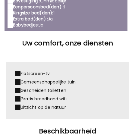
Bevestiging :
Onmiddellijk
Eenpersoonsbed(den) :
1
Kingsize bed(den):
1
Extra bed(den) :
Ja
Babybedjes:
Ja
Uw comfort, onze diensten
Flatscreen-tv
Gemeenschappelijke tuin
Gescheiden toiletten
Gratis breedband wifi
Uitzicht op de natuur
Beschikbaarheid