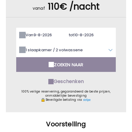
110€ /nacht
vanaf
Van
tot
1
slaapkamer /
2
volwassene
ZOEKEN NAAR
Geschenken
100% veilige reservering, gegarandeerd de beste prijzen,
onmiddellijke bevestiging
Beveiligde betaling via
Voorstelling