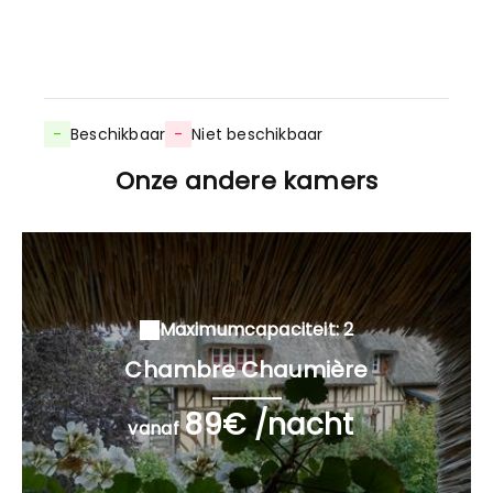
-
Beschikbaar
-
Niet beschikbaar
Onze andere kamers
Maximumcapaciteit: 2
Chambre Chaumière
89€ /nacht
vanaf