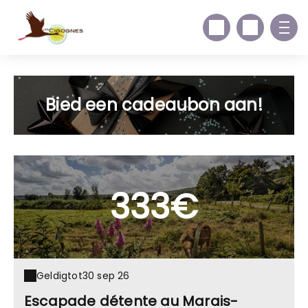
Bied een cadeaubon aan!
333€
Geldig
tot
30 sep 26
Escapade détente au Marais-